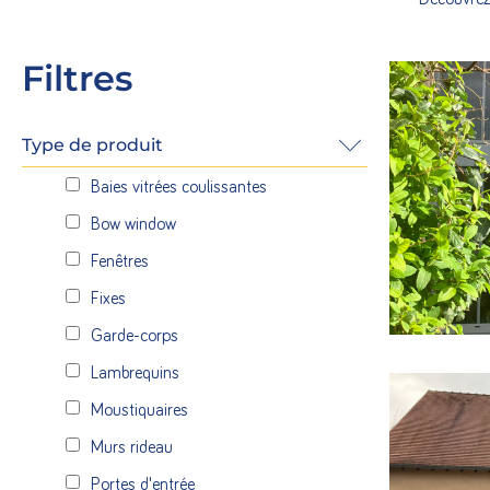
Filtres
Type de produit
Afin de cré
Baies vitrées coulissantes
nous somme
fabrication
Bow window
aluminium
Fenêtres
EN SAVOI
Fixes
Garde-corps
Lambrequins
Moustiquaires
Murs rideau
Conception,
Portes d'entrée