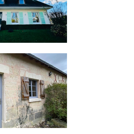
nt caché.
En savoir plus sur
s
Fenêtres aluminium
iseries d’une vieille bâtisse
en aluminium composée d’une
x fer pour garder l’esprit ancien