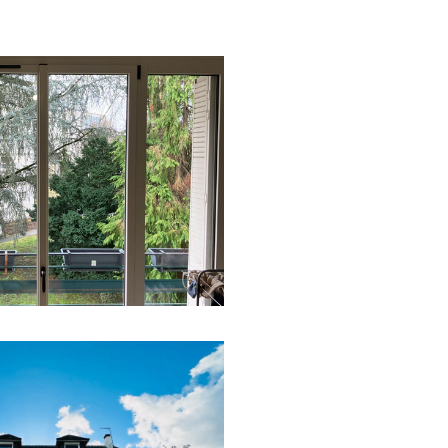
tion et pose de menuiseries
t les contraintes de la
être aluminium
Portes-
m
Fixes aluminium
Coloris
tion et pose de menuiseries en