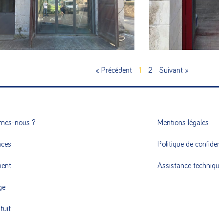
u
Fenêtre
Porte-fenêtre A
R +
EN SAVOIR +
« Précédent
1
2
Suivant »
mes-nous ?
Mentions légales
nces
Politique de confiden
ment
Assistance techniq
ge
tuit