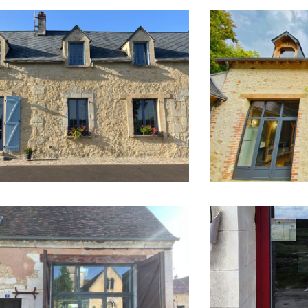
ovation de cette maison en vieilles
Rénovation d’une vi
ous sommes intervenus pour la
portes-fenêtres en 
 la fabrication et la pose de menuiseries
feuilleté, un petit
um
bande et des impos
R +
EN SAVOIR +
d’une vieille bâtisse avec des
 en aluminium gris anthracite. Parmi les
Rénovation d’une po
s conçues, fabriquées et posées
Porte
vitrage composée d’