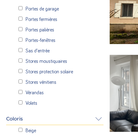
aluminium 
Portes de garage
maison. Des 
blanc à l’int
Portes fermières
Portes palières
EN SAVOI
Portes-fenêtres
Sas d'entrée
Stores moustiquaires
Stores protection solaire
Stores vénitiens
Installatio
portes fenê
Vérandas
vantaux. La
Volets
une touche
Coloris
EN SAVOI
Beige