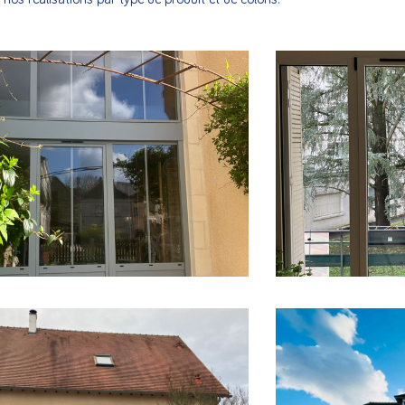
er une chambre en rez-de-chaussée,
Conception, fabrica
s intervenus dans la conception, la
aluminium respectan
 et la pose d’un ensemble de menuiseries
copropriété.
Fen
 composées
fenêtres aluminiu
R +
EN SAVOIR +
 fabrication et pose de menuiseries
Conception, fabrica