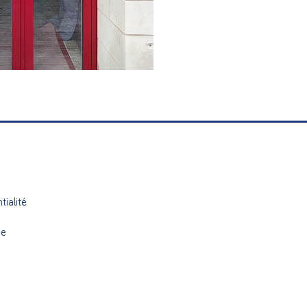
lu
Coloris : Rouge RAL 3004
tialité
ue