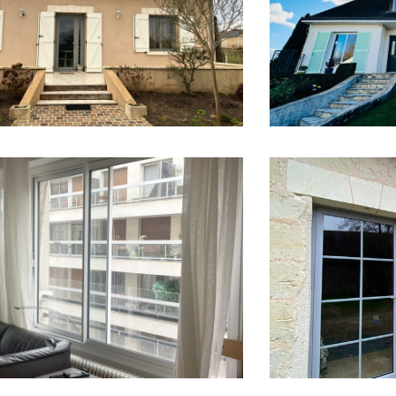
gamme Kaptiv pour la rénovation d’une
aluminium à ouvra
menuiseries bicolores, gris à l’extérieur,
les ouvrants caché
érieur, et
Portes-fenêtres
R +
EN SAVOIR +
n de menuiseries en aluminium avec des
Rénovation des menu
tres et fenêtres coulissantes à 2
avec des fenêtres 
 couleur gris aluminium anodisé apporte
poignée bouton vieu
 moderne,
du logement.
R +
EN SAVOIR +