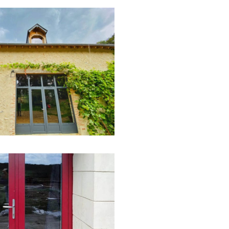
eille maison avec de grandes
aluminium en double vitrage
 soubassement en panneau plate
tes
rte-fenêtre en alu rouge double
une serrure 5 points de sécurité.