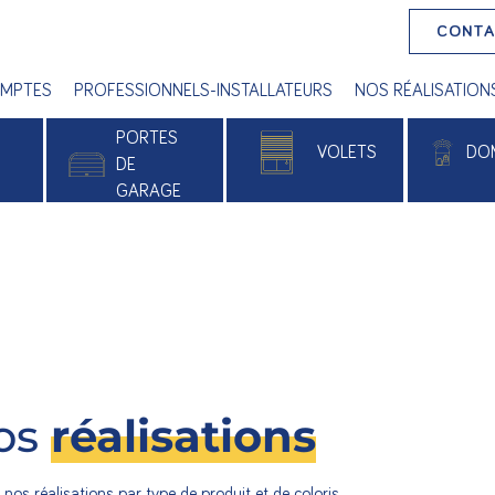
CONT
MPTES
PROFESSIONNELS-INSTALLATEURS
NOS RÉALISATION
PORTES
VOLETS
DO
E
DE
GARAGE
 PVC
Volets roulants
Alu
Volets battants
e
Volets roulants solaires
xé
os
réalisations
nos réalisations par type de produit et de coloris.