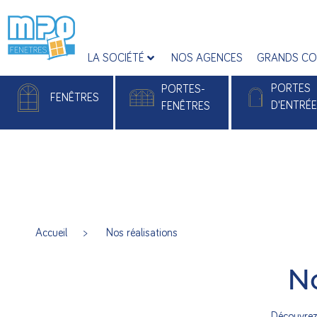
LA SOCIÉTÉ
NOS AGENCES
GRANDS CO
PORTES
PORTES-
FENÊTRES
D'ENTRÉ
FENÊTRES
Fenêtres PVC
Portes-fenêtres PVC
Portes d'entrée
Fenêtres Alu
Portes-fenêtres Alu
Portes d'entrée 
Accueil
> Nos réalisations
Portes d’entré
Monobloc Pla
N
Découvrez 