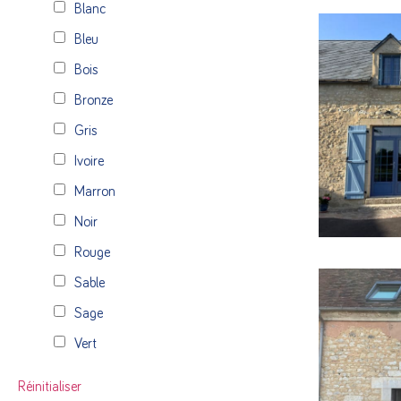
Blanc
Bleu
Bois
Bronze
Pour la rén
pierres, n
Gris
conception,
Ivoire
en alumini
Marron
EN SAVOI
Noir
Rouge
Sable
Sage
Vert
Rénovation 
menuiseries
Réinitialiser
menuiserie