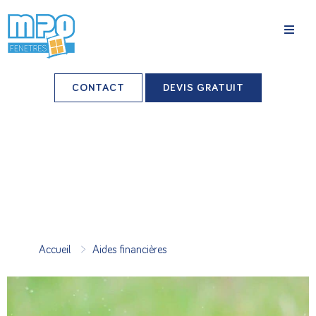
La société
CONTACT
DEVIS GRATUIT
Nos agences
Grands comptes
Professionnels-installateurs
Nos réalisations
>
Accueil
Aides financières
Conseils & Actus
Nos produits