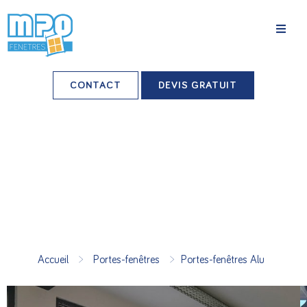
La société
CONTACT
DEVIS GRATUIT
Nos agences
Grands comptes
Professionnels-installateurs
Nos réalisations
Conseils & Actus
>
>
Accueil
Portes-fenêtres
Portes-fenêtres Alu
Nos produits