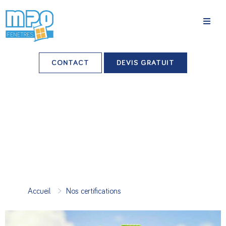
La société
CONTACT
DEVIS GRATUIT
Nos agences
Grands comptes
Professionnels-installateurs
Nos réalisations
Conseils & Actus
>
Accueil
Nos certifications
Nos produits