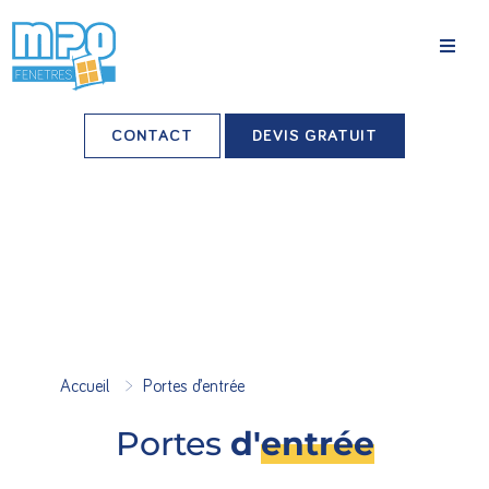
La société
CONTACT
DEVIS GRATUIT
Nos agences
Grands comptes
Professionnels-installateurs
Nos réalisations
>
Accueil
Portes d’entrée
Conseils & Actus
Portes
d'
entrée
Nos produits