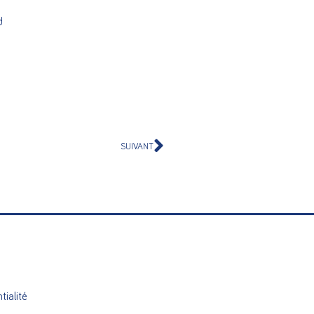
d
SUIVANT
tialité