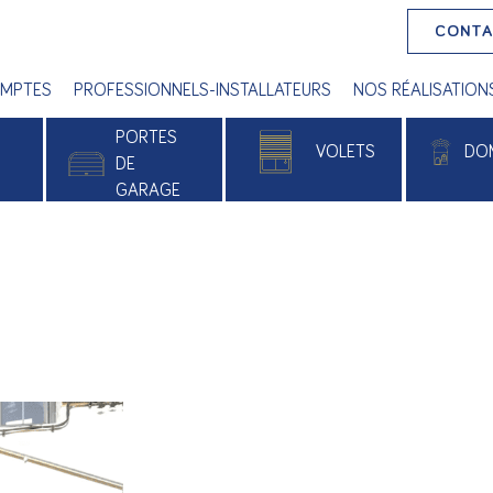
CONT
MPTES
PROFESSIONNELS-INSTALLATEURS
NOS RÉALISATION
PORTES
VOLETS
DO
E
DE
GARAGE
 PVC
Volets roulants
Alu
Volets battants
e
Volets roulants solaires
xé