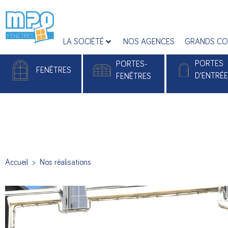
LA SOCIÉTÉ
NOS AGENCES
GRANDS CO
PORTES
PORTES-
FENÊTRES
D'ENTRÉ
FENÊTRES
Fenêtres PVC
Portes-fenêtres PVC
Portes d'entrée
Fenêtres Alu
Portes-fenêtres Alu
Portes d'entrée 
Accueil
>
Nos réalisations
Portes d’entré
Monobloc Pla