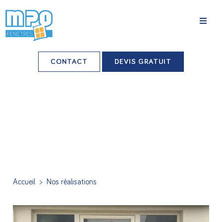
La société
CONTACT
DEVIS GRATUIT
Nos agences
Grands comptes
Professionnels-installateurs
Nos réalisations
Conseils & Actus
Accueil
>
Nos réalisations
Nos produits