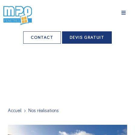
La société
CONTACT
DEVIS GRATUIT
Nos agences
Grands comptes
Professionnels-installateurs
Nos réalisations
Conseils & Actus
Accueil
>
Nos réalisations
Nos produits