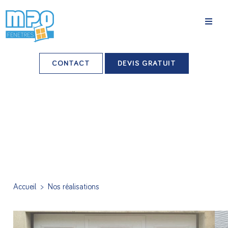
La société
CONTACT
DEVIS GRATUIT
Nos agences
Grands comptes
Professionnels-installateurs
Nos réalisations
Conseils & Actus
Accueil
>
Nos réalisations
Nos produits