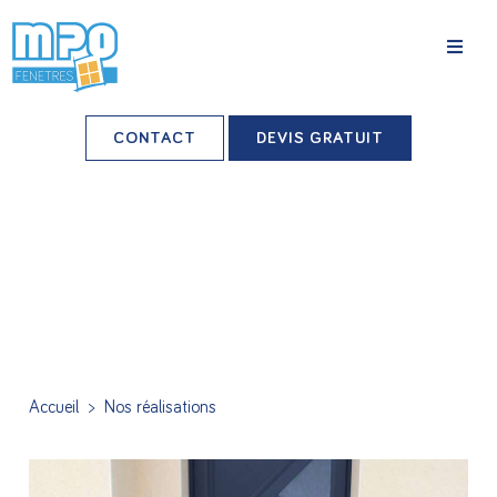
La société
CONTACT
DEVIS GRATUIT
Nos agences
Grands comptes
Professionnels-installateurs
Nos réalisations
Conseils & Actus
Accueil
>
Nos réalisations
Nos produits