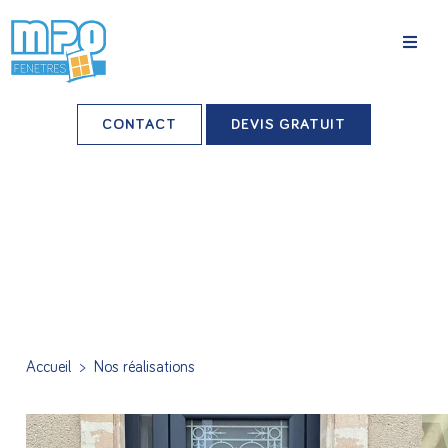
La société
CONTACT
DEVIS GRATUIT
Nos agences
Grands comptes
Professionnels-installateurs
Nos réalisations
Conseils & Actus
Accueil
>
Nos réalisations
Nos produits