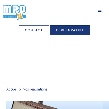
La société
CONTACT
DEVIS GRATUIT
Nos agences
Grands comptes
Professionnels-installateurs
Nos réalisations
Conseils & Actus
Accueil
>
Nos réalisations
Nos produits