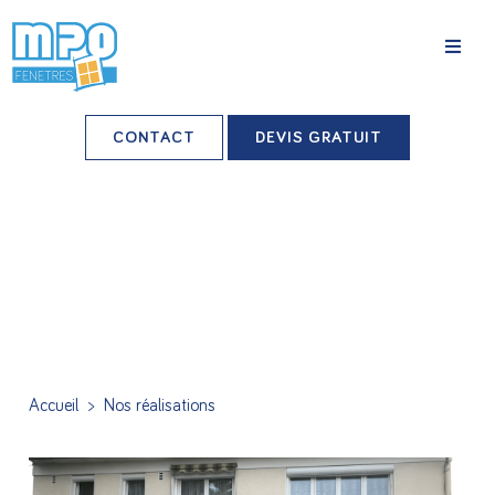
La société
CONTACT
DEVIS GRATUIT
Nos agences
Grands comptes
Professionnels-installateurs
Nos réalisations
Conseils & Actus
Accueil
>
Nos réalisations
Nos produits