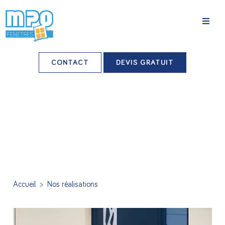
La société
CONTACT
DEVIS GRATUIT
Nos agences
Grands comptes
Professionnels-installateurs
Nos réalisations
Conseils & Actus
Accueil
>
Nos réalisations
Nos produits