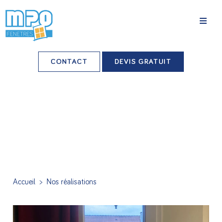
La société
CONTACT
DEVIS GRATUIT
Nos agences
Grands comptes
Professionnels-installateurs
Nos réalisations
Conseils & Actus
Accueil
>
Nos réalisations
Nos produits