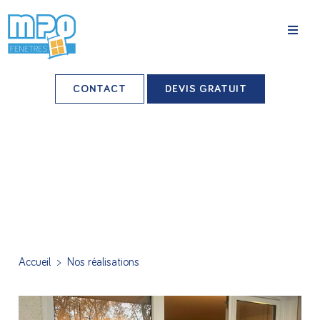
La société
CONTACT
DEVIS GRATUIT
Nos agences
Grands comptes
Professionnels-installateurs
Nos réalisations
Conseils & Actus
Accueil
>
Nos réalisations
Nos produits