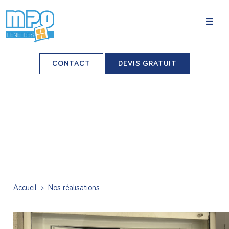
La société
CONTACT
DEVIS GRATUIT
Nos agences
Grands comptes
Professionnels-installateurs
Nos réalisations
Conseils & Actus
Accueil
>
Nos réalisations
Nos produits