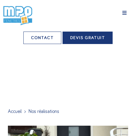
La société
CONTACT
DEVIS GRATUIT
Nos agences
Grands comptes
Professionnels-installateurs
Nos réalisations
Conseils & Actus
Accueil
>
Nos réalisations
Nos produits