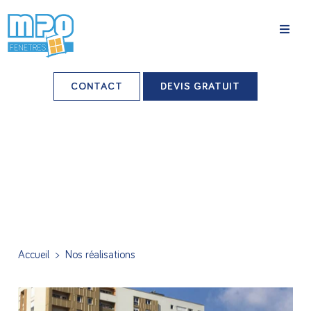
La société
CONTACT
DEVIS GRATUIT
Nos agences
Grands comptes
Professionnels-installateurs
Nos réalisations
Conseils & Actus
Accueil
>
Nos réalisations
Nos produits