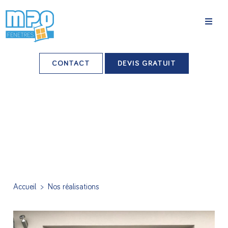
La société
CONTACT
DEVIS GRATUIT
Nos agences
Grands comptes
Professionnels-installateurs
Nos réalisations
Conseils & Actus
Accueil
>
Nos réalisations
Nos produits