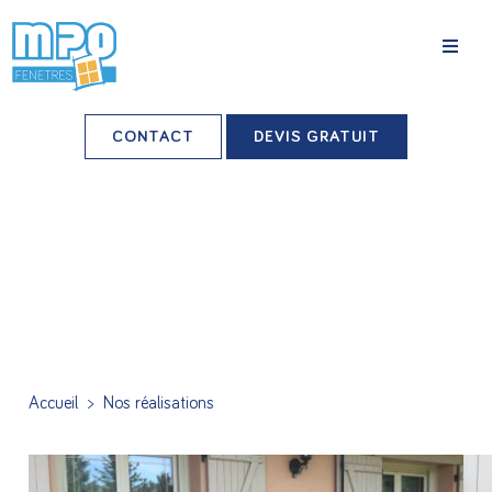
La société
CONTACT
DEVIS GRATUIT
Nos agences
Grands comptes
Professionnels-installateurs
Nos réalisations
Conseils & Actus
Accueil
>
Nos réalisations
Nos produits