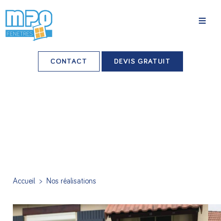
La société
CONTACT
DEVIS GRATUIT
Nos agences
Grands comptes
Professionnels-installateurs
Nos réalisations
Conseils & Actus
Accueil
>
Nos réalisations
Nos produits