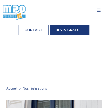
La société
CONTACT
DEVIS GRATUIT
Nos agences
Grands comptes
Professionnels-installateurs
Nos réalisations
Conseils & Actus
Accueil
>
Nos réalisations
Nos produits