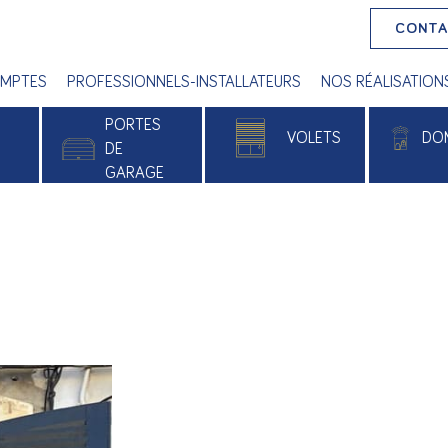
CONT
MPTES
PROFESSIONNELS-INSTALLATEURS
NOS RÉALISATION
PORTES
VOLETS
DO
E
DE
GARAGE
 PVC
Volets roulants
Alu
Volets battants
e
Volets roulants solaires
xé