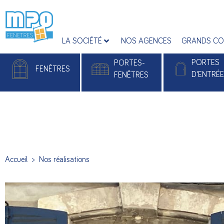
LA SOCIÉTÉ
NOS AGENCES
GRANDS CO
PORTES
PORTES-
FENÊTRES
D'ENTRÉ
FENÊTRES
Fenêtres PVC
Portes-fenêtres PVC
Portes d'entrée
Fenêtres Alu
Portes-fenêtres Alu
Portes d'entrée 
Accueil
>
Nos réalisations
Portes d’entré
Monobloc Pla