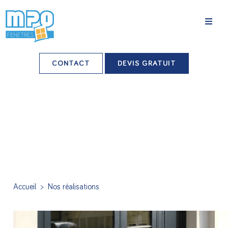
La société
CONTACT
DEVIS GRATUIT
Nos agences
Grands comptes
Professionnels-installateurs
Nos réalisations
Conseils & Actus
Accueil
>
Nos réalisations
Nos produits