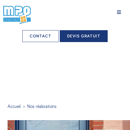
La société
CONTACT
DEVIS GRATUIT
Nos agences
Grands comptes
Professionnels-installateurs
Nos réalisations
Conseils & Actus
Accueil
>
Nos réalisations
Nos produits