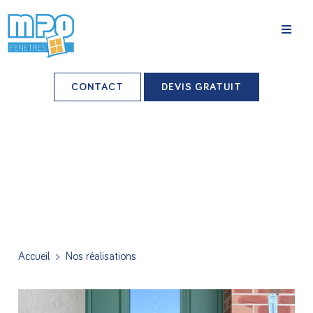
La société
CONTACT
DEVIS GRATUIT
Nos agences
Grands comptes
Professionnels-installateurs
Nos réalisations
Conseils & Actus
Accueil
>
Nos réalisations
Nos produits