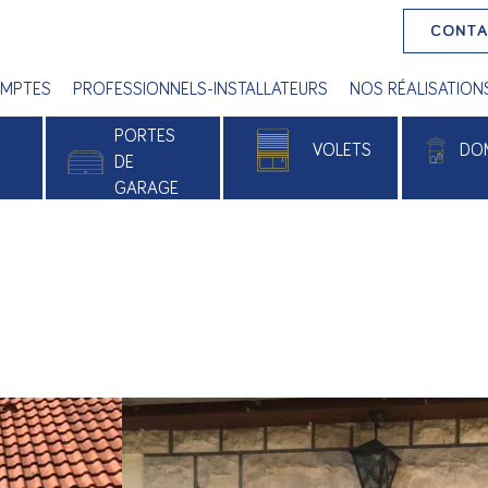
CONT
MPTES
PROFESSIONNELS-INSTALLATEURS
NOS RÉALISATION
PORTES
VOLETS
DO
E
DE
GARAGE
 PVC
Volets roulants
Alu
Volets battants
e
Volets roulants solaires
xé