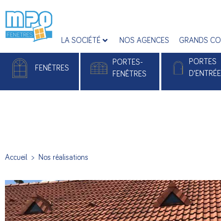
LA SOCIÉTÉ
NOS AGENCES
GRANDS CO
PORTES
PORTES-
FENÊTRES
D'ENTRÉ
FENÊTRES
Fenêtres PVC
Portes-fenêtres PVC
Portes d'entrée
Fenêtres Alu
Portes-fenêtres Alu
Portes d'entrée 
Accueil
>
Nos réalisations
Portes d’entré
Monobloc Pla