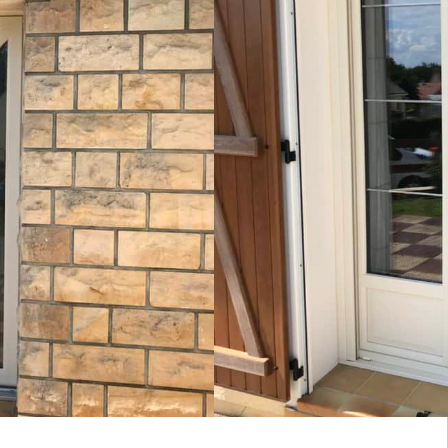
ie
surtout qui