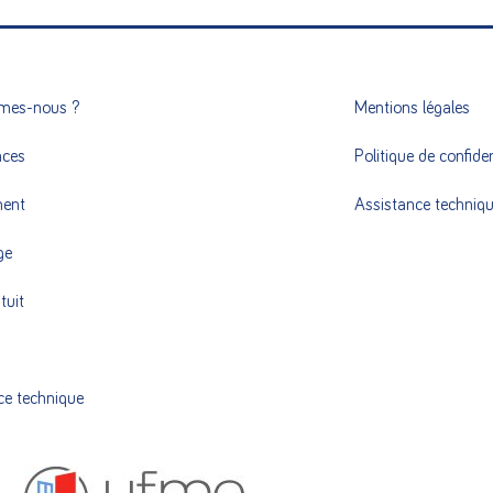
mes-nous ?
Mentions légales
nces
Politique de confiden
ment
Assistance techniq
ge
tuit
ce technique