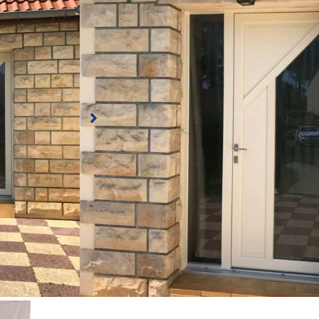
Rénovation tout en PVC couleur sable qui se mar
parfaitement pas le revêtement de la maison, et 
laisse ressortir de détail de la pierre.
Porte d’entrée PVC
🖼 Vitrage déco Chinchilla
Porte-fenêtre PVC
🖼 Vitrage avec petits bois inox
Sable