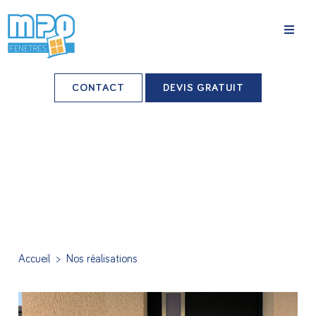
La société
CONTACT
DEVIS GRATUIT
Nos agences
Grands comptes
Professionnels-installateurs
Nos réalisations
Conseils & Actus
Accueil
>
Nos réalisations
Nos produits