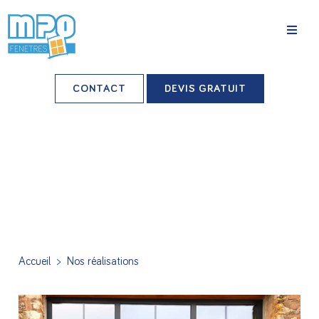
La société
CONTACT
DEVIS GRATUIT
Nos agences
Grands comptes
Professionnels-installateurs
Nos réalisations
Conseils & Actus
Accueil
>
Nos réalisations
Nos produits