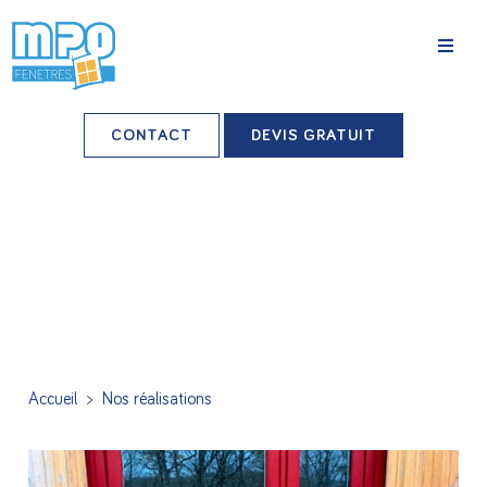
La société
CONTACT
DEVIS GRATUIT
Nos agences
Grands comptes
Professionnels-installateurs
Nos réalisations
Conseils & Actus
Accueil
>
Nos réalisations
Nos produits