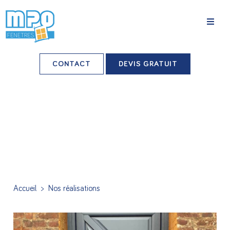
La société
CONTACT
DEVIS GRATUIT
Nos agences
Grands comptes
Professionnels-installateurs
Nos réalisations
Conseils & Actus
Accueil
>
Nos réalisations
Nos produits