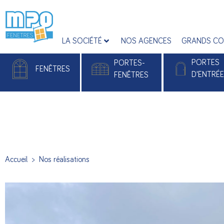
LA SOCIÉTÉ
NOS AGENCES
GRANDS CO
PORTES
PORTES-
FENÊTRES
D'ENTRÉ
FENÊTRES
Fenêtres PVC
Portes-fenêtres PVC
Portes d'entrée
Fenêtres Alu
Portes-fenêtres Alu
Portes d'entrée 
Accueil
>
Nos réalisations
Portes d’entré
Monobloc Pla