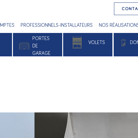
CONT
MPTES
PROFESSIONNELS-INSTALLATEURS
NOS RÉALISATION
PORTES
VOLETS
DO
E
DE
GARAGE
 PVC
Volets roulants
Alu
Volets battants
e
Volets roulants solaires
xé