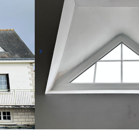
Conception, fabrication et pose de fenêtres de f
triangulaire afin d’épouser parfaitement des ouve
présentes à l’étage. En plus de pouvoir réaliser d
menuiseries dans des formes triangulaires ou arr
PVC offre une isolation thermique très performan
Fenêtres PVC
Coloris : Blanc
🖼 Double vitrage