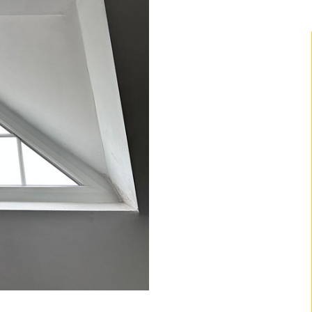
orme
rtures
es
ondies, le
te.