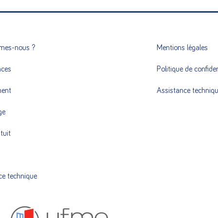
mes-nous ?
Mentions légales
nces
Politique de confiden
ment
Assistance techniq
ge
tuit
ce technique