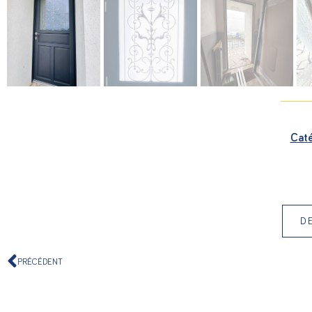
Caté
D
PRÉCÉDENT