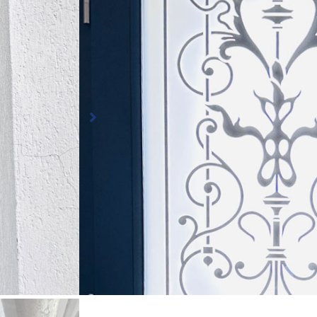
Conception, fabrication et pose en dépose totale 
d’entrée PVC composée en partie haute d’un tripl
avec grille décorative intégrée.
Une réalisation effectuée en dépose totale.
Porte d’entrée PVC
Coloris : Gris anthracite RAL 7016
🖼 Triple vitrage