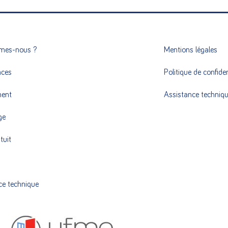
mes-nous ?
Mentions légales
nces
Politique de confiden
ment
Assistance techniq
ge
tuit
ce technique