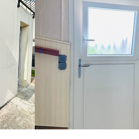
Conception, fabrication et pose d’une porte d’en
plaxé chêne doré avec un ouvrant dans l’ouvrant,
fenêtre dans la porte d’entrée !
Porte d’entrée PVC
Coloris : Chêne doré extérieur, blanc intérieur
🖼 Triple vitrage chinchilla