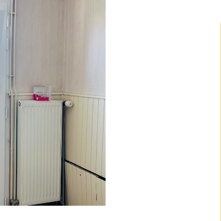
trée PVC
 une petite