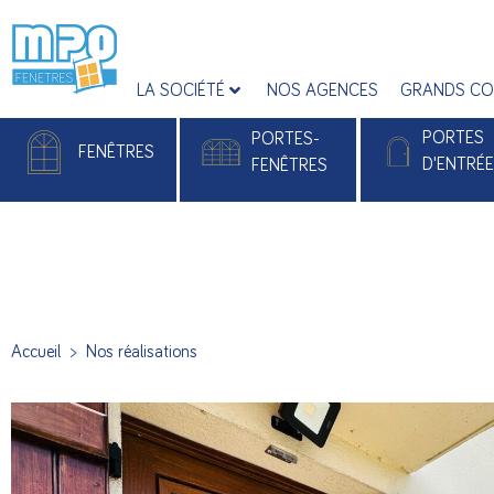
LA SOCIÉTÉ
NOS AGENCES
GRANDS CO
PORTES
PORTES-
FENÊTRES
D'ENTRÉ
FENÊTRES
Fenêtres PVC
Portes-fenêtres PVC
Portes d'entrée
Fenêtres Alu
Portes-fenêtres Alu
Portes d'entrée 
Accueil
>
Nos réalisations
Portes d’entré
Monobloc Pla