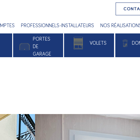
CONT
MPTES
PROFESSIONNELS-INSTALLATEURS
NOS RÉALISATION
PORTES
VOLETS
DO
E
DE
GARAGE
 PVC
Volets roulants
Alu
Volets battants
e
Volets roulants solaires
xé