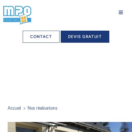
La société
CONTACT
DEVIS GRATUIT
Nos agences
Grands comptes
Professionnels-installateurs
Nos réalisations
Conseils & Actus
Accueil
>
Nos réalisations
Nos produits