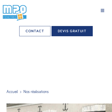
La société
CONTACT
DEVIS GRATUIT
Nos agences
Grands comptes
Professionnels-installateurs
Nos réalisations
Conseils & Actus
Accueil
>
Nos réalisations
Nos produits