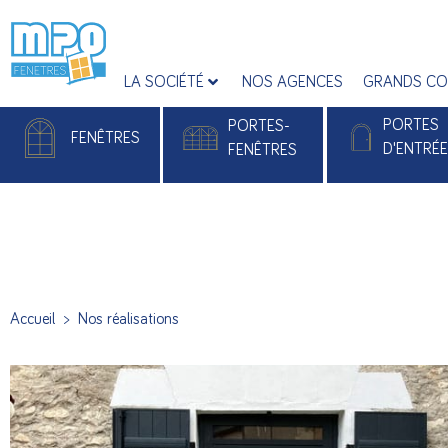
LA SOCIÉTÉ
NOS AGENCES
GRANDS CO
PORTES
PORTES-
FENÊTRES
D'ENTRÉ
FENÊTRES
Fenêtres PVC
Portes-fenêtres PVC
Portes d'entrée
Fenêtres Alu
Portes-fenêtres Alu
Portes d'entrée 
Accueil
>
Nos réalisations
Portes d’entré
Monobloc Pla