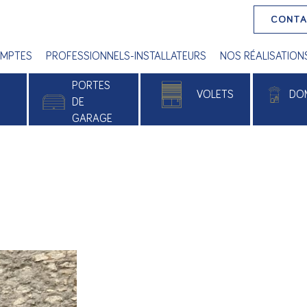
CONT
MPTES
PROFESSIONNELS-INSTALLATEURS
NOS RÉALISATION
PORTES
VOLETS
DO
E
DE
GARAGE
 PVC
Volets roulants
Alu
Volets battants
e
Volets roulants solaires
xé