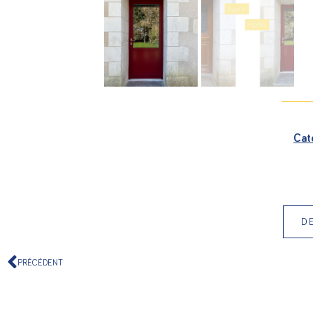
Caté
D
PRÉCÉDENT