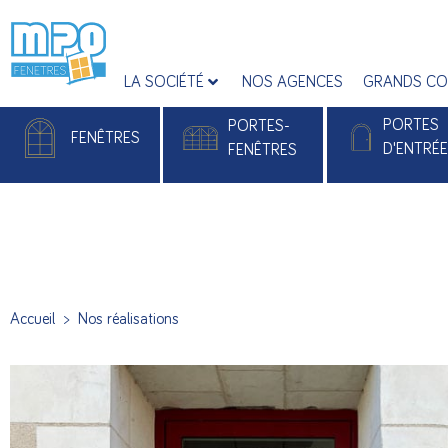
LA SOCIÉTÉ
NOS AGENCES
GRANDS CO
PORTES
PORTES-
FENÊTRES
D'ENTRÉ
FENÊTRES
Fenêtres PVC
Portes-fenêtres PVC
Portes d'entrée
Fenêtres Alu
Portes-fenêtres Alu
Portes d'entrée 
Accueil
>
Nos réalisations
Portes d’entré
Monobloc Pla