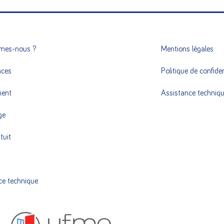
mes-nous ?
Mentions légales
nces
Politique de confiden
ment
Assistance techniq
ge
tuit
ce technique