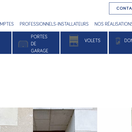
CONT
MPTES
PROFESSIONNELS-INSTALLATEURS
NOS RÉALISATION
PORTES
VOLETS
DO
E
DE
GARAGE
 PVC
Volets roulants
Alu
Volets battants
e
Volets roulants solaires
xé