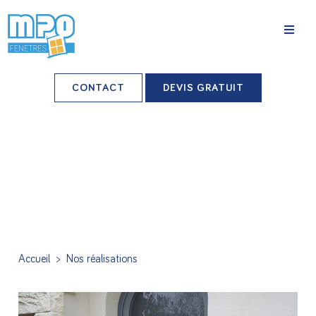
La société
CONTACT
DEVIS GRATUIT
Nos agences
Grands comptes
Professionnels-installateurs
Nos réalisations
Conseils & Actus
Accueil
>
Nos réalisations
Nos produits