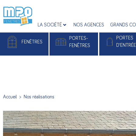
LA SOCIÉTÉ
NOS AGENCES
GRANDS CO
PORTES
PORTES-
FENÊTRES
D'ENTRÉ
FENÊTRES
Fenêtres PVC
Portes-fenêtres PVC
Portes d'entrée
Fenêtres Alu
Portes-fenêtres Alu
Portes d'entrée 
Accueil
>
Nos réalisations
Portes d’entré
Monobloc Pla