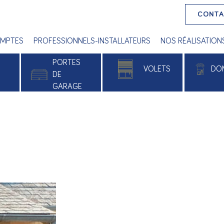
CONT
MPTES
PROFESSIONNELS-INSTALLATEURS
NOS RÉALISATION
PORTES
VOLETS
DO
E
DE
GARAGE
 PVC
Volets roulants
Alu
Volets battants
e
Volets roulants solaires
xé