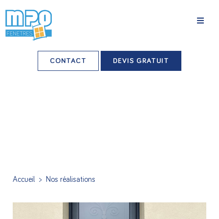
La société
CONTACT
DEVIS GRATUIT
Nos agences
Grands comptes
Professionnels-installateurs
Nos réalisations
Conseils & Actus
Accueil
>
Nos réalisations
Nos produits