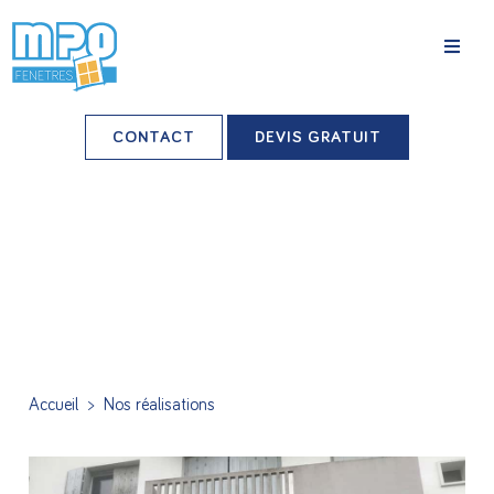
La société
CONTACT
DEVIS GRATUIT
Nos agences
Grands comptes
Professionnels-installateurs
Nos réalisations
Conseils & Actus
Accueil
>
Nos réalisations
Nos produits