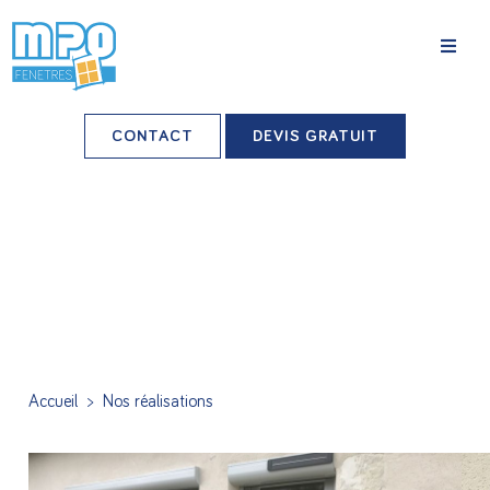
La société
CONTACT
DEVIS GRATUIT
Nos agences
Grands comptes
Professionnels-installateurs
Nos réalisations
Conseils & Actus
Accueil
>
Nos réalisations
Nos produits