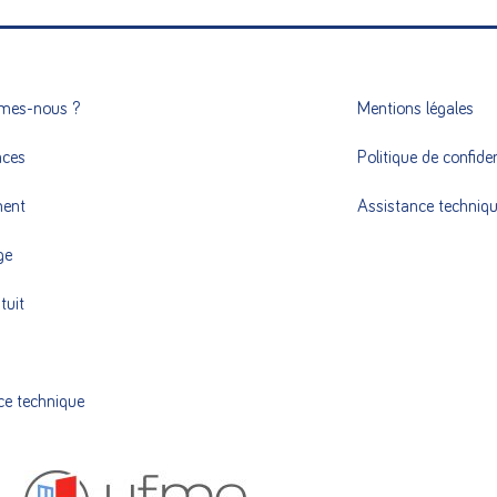
mes-nous ?
Mentions légales
nces
Politique de confiden
ment
Assistance techniq
ge
tuit
ce technique