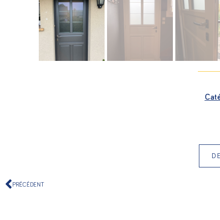
Caté
D
PRÉCÉDENT