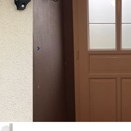
Conception, fabrication et pose d’une porte d’en
composée en partie basse d’un panneau plein, en
haute, un triple vitrage dépoli avec croisillons int
d’une serrure 5 points sécurité.
Porte d’entrée PVC
Coloris : Xbrush Titan extérieur, blanc intérieu
🖼 Triple vitrage