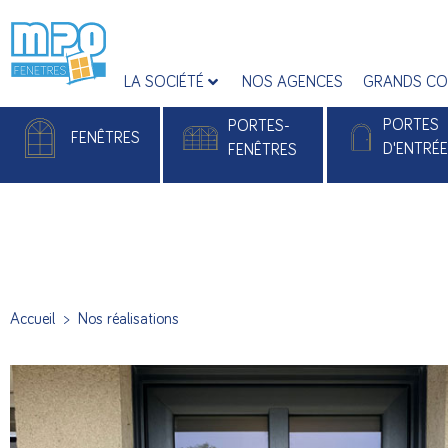
LA SOCIÉTÉ
NOS AGENCES
GRANDS CO
PORTES
PORTES-
FENÊTRES
D'ENTRÉ
FENÊTRES
Fenêtres PVC
Portes-fenêtres PVC
Portes d'entrée
Fenêtres Alu
Portes-fenêtres Alu
Portes d'entrée 
Accueil
>
Nos réalisations
Portes d’entré
Monobloc Pla