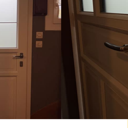
trée PVC
 partie
égrés et
r