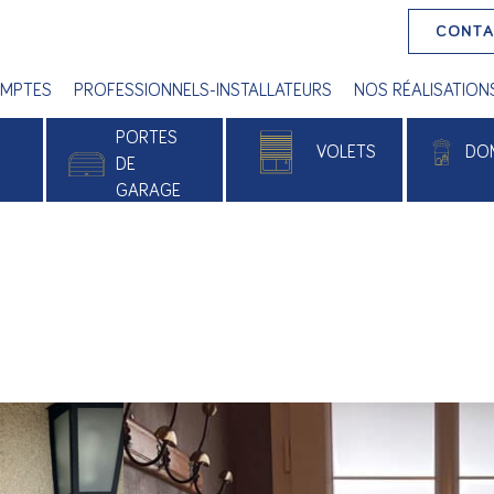
CONT
MPTES
PROFESSIONNELS-INSTALLATEURS
NOS RÉALISATION
PORTES
VOLETS
DO
E
DE
GARAGE
 PVC
Volets roulants
Alu
Volets battants
e
Volets roulants solaires
xé