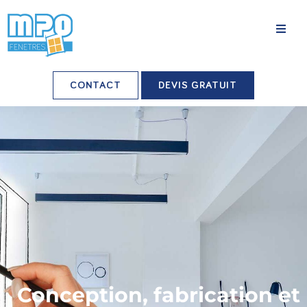
La société
CONTACT
DEVIS GRATUIT
Nos agences
Grands comptes
Professionnels-installateurs
Nos réalisations
Conseils & Actus
Nos produits
Conception, fabrication et