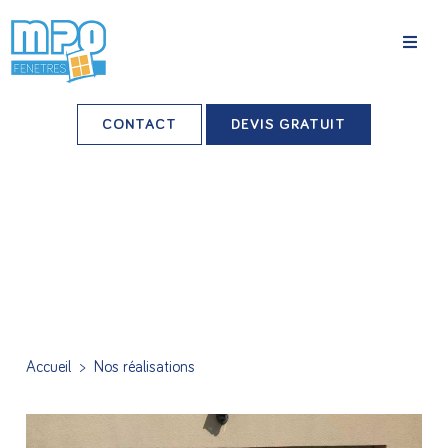
La société
CONTACT
DEVIS GRATUIT
Nos agences
Grands comptes
Professionnels-installateurs
Nos réalisations
Conseils & Actus
Accueil
>
Nos réalisations
Nos produits