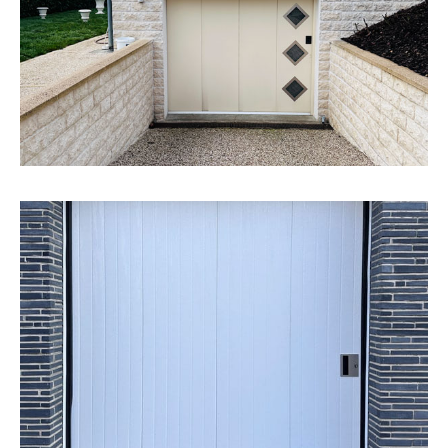
Rénovation avec l’installation d’une porte de garage
motorisée avec ouverture latérale, composée de hublots
avec double vitrage retardateur d’effraction.
Porte de
garage
EN SAVOIR +
Conception, fabrication et pose d’une porte de garage
manuelle avec ouverture latérale.
Porte de garage
Coloris : Blanc
EN SAVOIR +