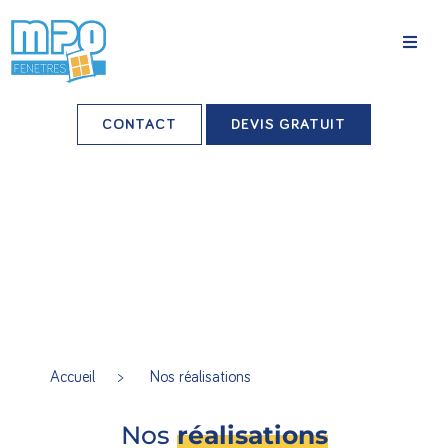
La société
CONTACT
DEVIS GRATUIT
Nos agences
Grands comptes
Professionnels-installateurs
Nos réalisations
Conseils & Actus
Accueil
> Nos réalisations
Nos produits
Nos
réalisations