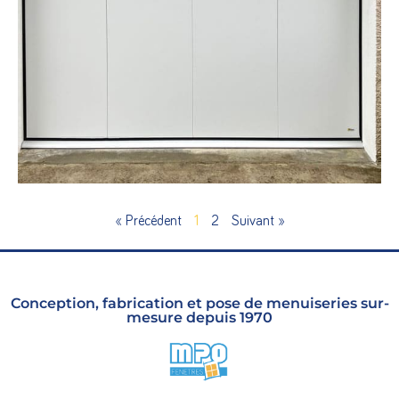
Remplacement d’une ancienne porte de garage en bois par
une porte de garage avec une ouverture latérale et un
digicode.
Porte de garage
EN SAVOIR +
« Précédent
1
2
Suivant »
Conception, fabrication et pose de menuiseries sur-
mesure depuis 1970