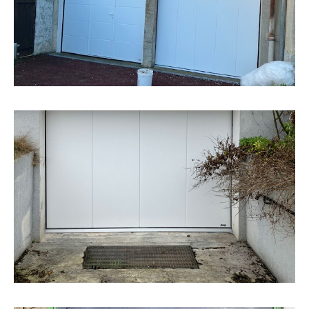
besoins et à vos espaces, nous travaillons avec des
solutions sur-mesure. Pour cette réalisation,
EN SAVOIR +
Mise en place d’une porte de garage avec ouverture
latérale motorisée.
Porte de garage
Coloris : Blanc
EN SAVOIR +