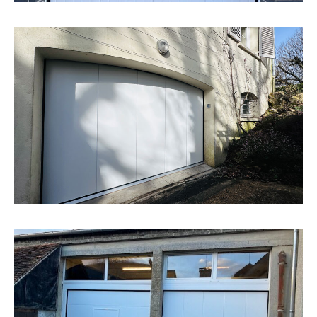
Porte de garage avec ouverture latérale motorisée
composée de panneaux lisses de couleur blanc et d’un
digicode radio.
Porte de garage
Coloris
EN SAVOIR +
Afin de répondre au mieux à vos problématiques, à vos