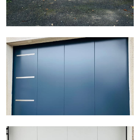
d’un seuil PMR.
Porte
EN SAVOIR +
Mise en œuvre d’une porte de garage avec ouverture
latérale motorisée, composée de panneaux lisses avec
décors inox Quatuor.
Porte de garage
EN SAVOIR +