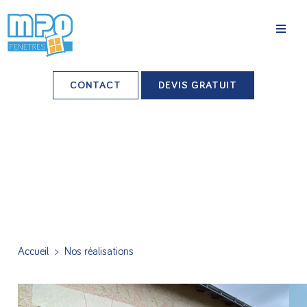
La société
CONTACT
DEVIS GRATUIT
Nos agences
Grands comptes
Professionnels-installateurs
Nos réalisations
Conseils & Actus
Accueil
>
Nos réalisations
Nos produits