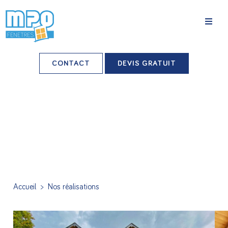
La société
CONTACT
DEVIS GRATUIT
Nos agences
Grands comptes
Professionnels-installateurs
Nos réalisations
Conseils & Actus
Accueil
>
Nos réalisations
Nos produits